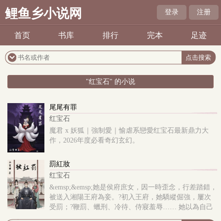
鲤鱼乡小说网
登录
注册
首页
书库
排行
完本
足迹
"红宝石" 的小说
尾尾有罪
红宝石
魔君 x 妖狐｜強制愛｜愉虐系戀愛红宝石最新鼎力大
作，2026年度必看奇幻玄幻。
罰紅妝
红宝石
&emsp;&emsp;她是侯府庶女，因一時歪念，行差踏錯，
被送入湘陽王府為妾。?初入王府，她驕縱倔強，屢次
受罰；?鞭罰、蠟刑、冷待、侍寢羞辱…… 她以為自己
不過是湘陽王的玩物，只想於王府生存，卻沒想到先動