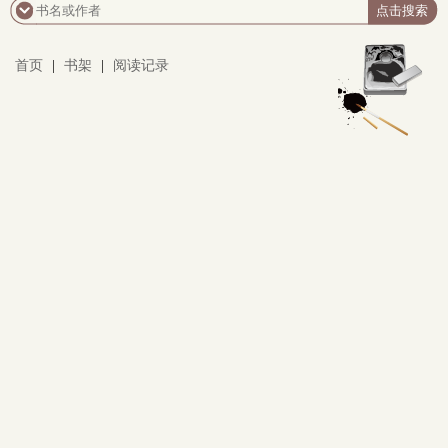
了心。?他是貴為親王的權臣，一身冷肅霸道，他要她
臣服，認錯，以他為尊。她哭、她鬧、她逃避，他罰
她、逼她、引她回頭； 她嬌弱的身影在懲戒與寵溺中反
首页
|
书架
|
阅读记录
覆動搖，他一次次放過，再一次次收