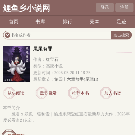
鲤鱼乡小说网
登录
注册
首页
书库
排行
完本
足迹
尾尾有罪
作者：
红宝石
类型：高辣小说
更新时间：2026-05-20 11:18:25
最新章节：
第四十六章放手(尾璃H)
从头阅读
章节目录
推荐本书
加入书架
本书简介：
魔君 x 妖狐｜強制愛｜愉虐系戀愛红宝石最新鼎力大作，2026年
度必看奇幻玄幻。