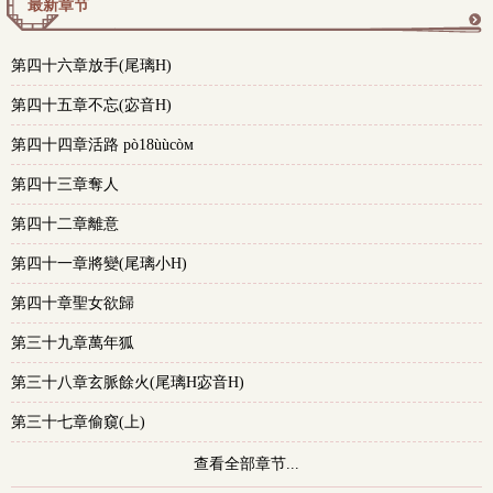
最新章节
更
第四十六章放手(尾璃H)
多
第四十五章不忘(宓音H)
第四十四章活路 pò18ùùcòм
第四十三章奪人
第四十二章離意
第四十一章將變(尾璃小H)
第四十章聖女欲歸
第三十九章萬年狐
第三十八章玄脈餘火(尾璃H宓音H)
第三十七章偷窺(上)
查看全部章节...