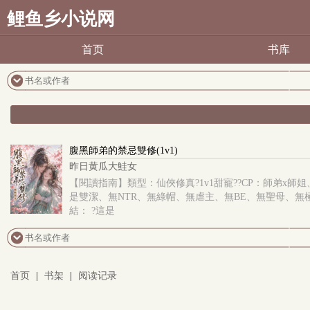
鲤鱼乡小说网
首页
书库
腹黑師弟的禁忌雙修(1v1)
昨日黄瓜大鮭女
【閱讀指南】類型：仙俠修真?1v1甜寵??CP：師弟x師姐、
是雙潔、無NTR、無綠帽、無虐主、無BE、無聖母、無
結： ?這是
首页
|
书架
|
阅读记录