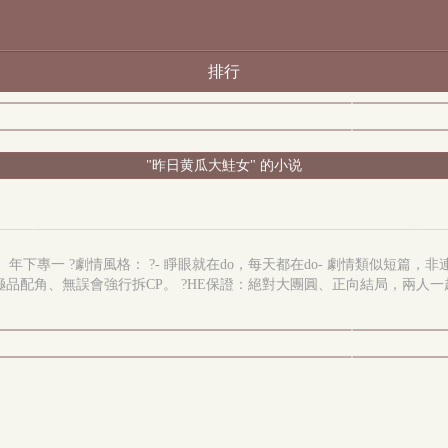
排行
"昨日黄瓜大鮭女" 的小说
年下專一 ?劇情風格： ?- 睜眼就在do，每天都在do- 劇情類似短篇，非連
極品配角、無誤會強行拆CP。 ?HE保證：絕對大團圓、正向結局，兩人