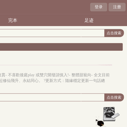
登录
注册
完本
足迹
貫- 不喜歡後庭play 或雙穴開發請慎入!- 整體甜寵向- 全文目前
一起修仙飛升、永結同心。 ?更新方式：隨緣穩定更新一句話總