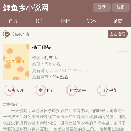
鲤鱼乡小说网
登录
注册
首页
书库
排行
完本
足迹
橘子罐头
作者：
阿吉几
类型：高辣小说
更新时间：2022-09-11 17:08:42
最新章节：
004 温热
从头阅读
章节目录
推荐本书
加入书架
本书简介：
一天傍晚，金色落日余晖投射在江沛霖书桌上的时候，跑来理科
一班找王后雄的于晚柠发现了被男神江沛霖藏在桌洞里的秘密。 那时
候还没有流行yy这个网络词汇，但毫无疑问少年的单行本里，画满了
青春期里欲荷尔蒙的宣泄。 她是这场宣泄的女主角。 看见那些画面，