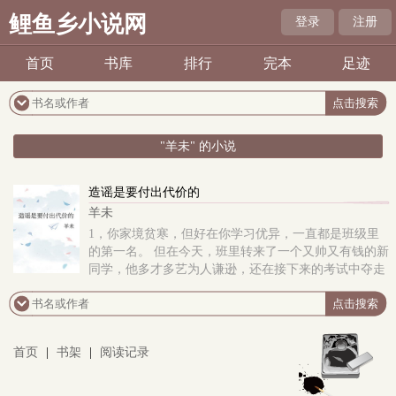
鲤鱼乡小说网
登录
注册
首页
书库
排行
完本
足迹
"羊未" 的小说
造谣是要付出代价的
羊未
1，你家境贫寒，但好在你学习优异，一直都是班级里
的第一名。 但在今天，班里转来了一个又帅又有钱的新
同学，他多才多艺为人谦逊，还在接下来的考试中夺走
了你捍卫已久的第一。 2，你对他产生了强烈的..
首页
|
书架
|
阅读记录